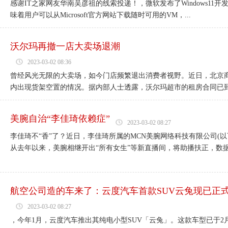
感谢IT之家网友华南吴彦祖的线索投递！，微软发布了Windows11开
味着用户可以从Microsoft官方网站下载随时可用的VM，...
沃尔玛再撤一店大卖场退潮
2023-03-02 08:36
曾经风光无限的大卖场，如今门店频繁退出消费者视野。近日，北京
内出现货架空置的情况。据内部人士透露，沃尔玛超市的租房合同已到期
美腕自治“李佳琦依赖症”
2023-03-02 08:27
李佳琦不“香”了？近日，李佳琦所属的MCN美腕网络科技有限公司(
从去年以来，美腕相继开出“所有女生”等新直播间，将助播扶正，数据却
航空公司造的车来了：云度汽车首款SUV云兔现已正
2023-03-02 08:27
，今年1月，云度汽车推出其纯电小型SUV「云兔」。这款车型已于2月28