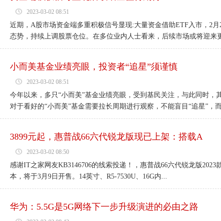
2023-03-02 08:51
近期，A股市场资金端多重积极信号显现:大量资金借助ETF入市，2月
态势，持续上调股票仓位。在多位业内人士看来，后续市场或将迎来更多
小而美基金业绩亮眼，投资者“追星”须谨慎
2023-03-02 08:51
今年以来，多只“小而美”基金业绩亮眼，受到基民关注，与此同时，
对于看好的“小而美”基金需要拉长周期进行观察，不能盲目“追星”，而要
3899元起，惠普战66六代锐龙版现已上架：搭载A
2023-03-02 08:50
感谢IT之家网友KB3146706的线索投递！，惠普战66六代锐龙版20
本，将于3月9日开售。14英寸、R5-7530U、16G内...
华为：5.5G是5G网络下一步升级演进的必由之路